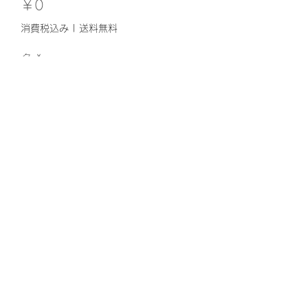
価
￥0
格
消費税込み
|
送料無料
色
*
数量
*
カートに追加する
coming soon